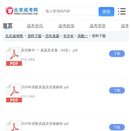
首页
成考资讯
成考政策
成考简章
成考
北京成考网
>
资料下载
>
历年真题
>
专升本
>
高数一
> 资料下载
高等数学 一 真题及答案（84页）.pdf
下载
3735.29KB
2020年高数真题及答案解析.pdf
下载
1212.11KB
2019年高数真题及答案解析.pdf
下载