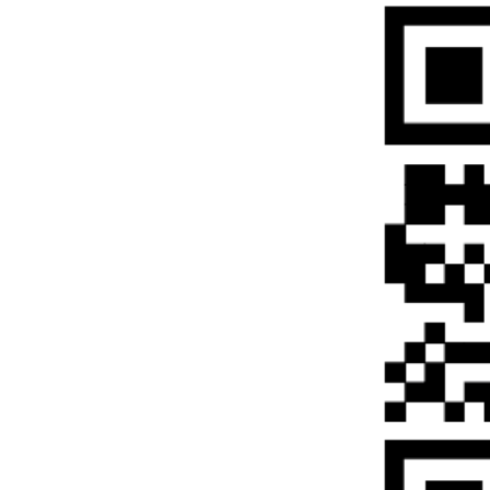
成考本科论文怎么
成考和自考有什么
成人高考备考有哪
成考新生入学要携
成考学籍档案在哪里
成考专业选择时需