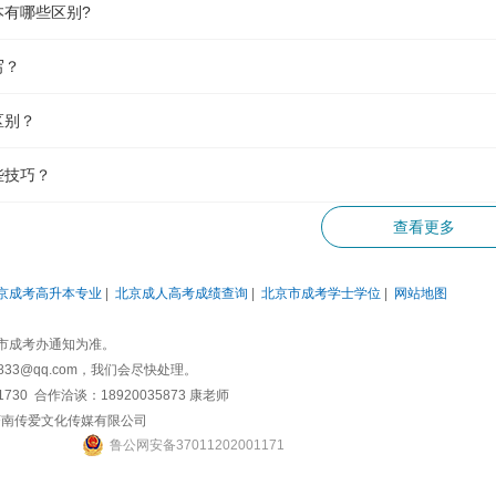
写？
区别？
些技巧？
带哪些材料?
查看更多
查呢?
京成考高升本专业
|
北京成人高考成绩查询
|
北京市成考学士学位
|
网站地图
要注意什么?
市成考办通知为准。
3@qq.com，我们会尽快处理。
吗?
0 合作洽谈：18920035873 康老师
济南传爱文化传媒有限公司
本有哪些区别?
鲁
公网安备
37011202001171