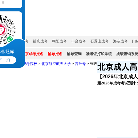
成考培训
成考院校
成考专业
试题真题
网上报名
服务大厅
城市:
密云成考
延庆成考
朝阳成考
丰台成考
石景山成考
海淀成考
门
程/题库
成考系统:
北京成考报名
辅导报名
辅导查询
准考证打印系统
成绩查询系
扫一扫
北京成考网
>
成考院校
>
北京航空航天大学
>
高升专
> 列表
北京成人高
【2026年北京成
距2026年成考考试预计