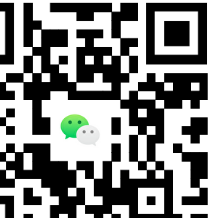
写？
区别？
些技巧？
带哪些材料?
查呢?
要注意什么?