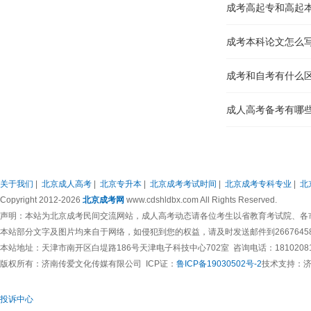
成考本科论文怎么
成考和自考有什么
成人高考备考有哪
成考新生入学要携
成考学籍档案在哪里
关于我们
|
北京成人高考
|
北京专升本
|
北京成考考试时间
|
北京成考专科专业
|
北
成考专业选择时需
Copyright 2012-2026
北京成考网
www.cdshldbx.com All Rights Reserved.
声明：本站为北京成考民间交流网站，成人高考动态请各位考生以省教育考试院、各
本站部分文字及图片均来自于网络，如侵犯到您的权益，请及时发送邮件到266764583
成人高考能保留学籍
本站地址：天津市南开区白堤路186号天津电子科技中心702室 咨询电话：1810208173
版权所有：
济南传爱文化传媒有限公司
ICP证：
鲁ICP备19030502号-2
技术支持：
成考高起专和高起
投诉中心