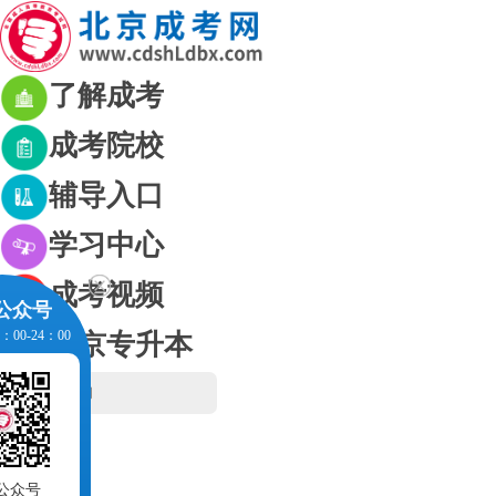
了解成考
成考院校
辅导入口
学习中心
成考视频
公众号
00-24：00
北京专升本
网站首页
成考资讯
成考政策
公众号
考生交流群
成考简章