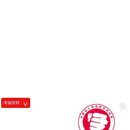
考辅资料
<