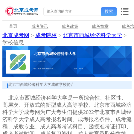
首页
成考资讯
成考政策
成考简章
成考
北京成考网
>
成考院校
>
北京市西城经济科学大学
>
学校信息
北京市西城经济科学大学
类型：综合性大学
地址：西直门内南草场街22号
层次：高升专
北京市西城经济科学大学成教学校简介
北京市西城经济科学大学是一所综合性、社区性、
高层次、开放式的新型成人高等学校。北京市西城经济
科学大学成考网为广大考生们提供2022年北京市西城经
济科学大学成人高考报名时间、成考报名条件、成考流
程、成教专业、成人高考考试科目、函授准考证打印、
成考考试时间、成考复习资料、成人教育录取分数线、