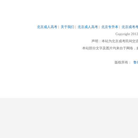
北京成人高考
|
关于我们
|
北京成人高考
|
北京专升本
|
北京成考
Copyright 201
声明：本站为北京成考民间交
本站部分文字及图片均来自于网络，如侵
版权所有：
鲁I