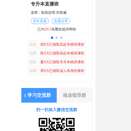
班
专升本直播班
刘智威
老师：欧阳忠明 刘智威
通过率
历年真题
高通过率
2-21
董XX已领取专升本精讲课程
友提供帮助
已为
2813
名圈友提供帮助
3-10
方XX已领取成人高考的课程
3-11
胡XX已领取高起专精讲课程
2-22
陈XX已领取高起本精讲课程
2-21
董XX已领取专升本精讲课程
3-10
周XX已领取成人高考的课程
3-11
韩XX已领取高起专精讲课程
2-22
赵XX已领取高起本精讲课程
学习交流群
就业指导群
2-21
董XX已领取专升本精讲课程
3-10
方XX已领取成人高考的课程
扫一扫加入微信交流群