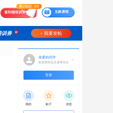
兑换课程
签到领培训券
培训券
+ 我要发帖
亲爱的同学
>
欢迎来到北京成考论坛
登录
我的
帖子
浏览