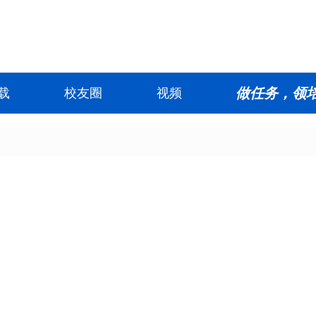
做任务，领
载
校友圈
视频