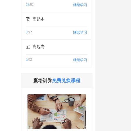
22
/92
继续学习
高起本
0
/92
继续学习
高起专
0
/92
继续学习
赢培训券
免费兑换课程