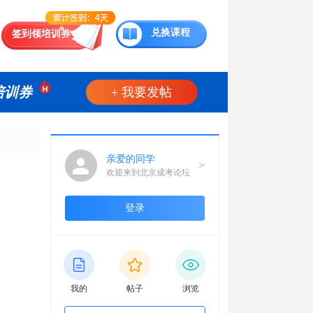
兑换课程
签到领培训券
培训券
+ 我要发帖
亲爱的同学
>
欢迎来到北京成考论坛
登录
我的
帖子
浏览