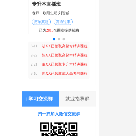
班
专升本直播班
刘智威
老师：欧阳忠明 刘智威
通过率
历年真题
高通过率
2-21
董XX已领取专升本精讲课程
友提供帮助
已为
2813
名圈友提供帮助
3-10
方XX已领取成人高考的课程
3-11
胡XX已领取高起专精讲课程
2-22
陈XX已领取高起本精讲课程
2-21
董XX已领取专升本精讲课程
3-10
周XX已领取成人高考的课程
3-11
韩XX已领取高起专精讲课程
2-22
赵XX已领取高起本精讲课程
学习交流群
就业指导群
2-21
董XX已领取专升本精讲课程
3-10
方XX已领取成人高考的课程
扫一扫加入微信交流群