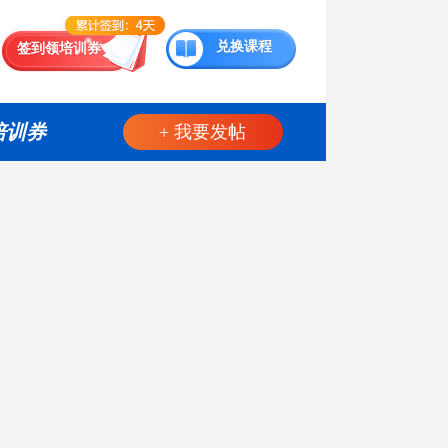
兑换课程
签到领培训券
培训券
+ 我要发帖