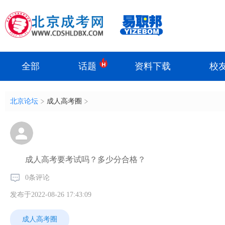
全部
话题
资料下载
校
北京论坛
成人高考圈
成人高考要考试吗？多少分合格？
0条评论
发布于2022-08-26 17:43:09
成人高考圈