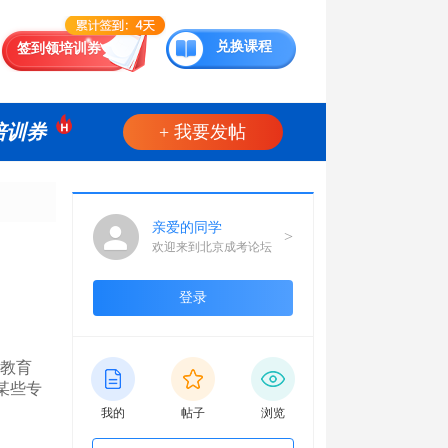
兑换课程
签到领培训券
培训券
+ 我要发帖
亲爱的同学
>
欢迎来到北京成考论坛
登录
照教育
某些专
我的
帖子
浏览