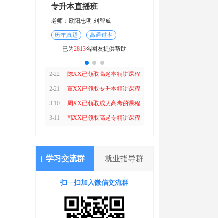
班
专升本直播班
刘智威
老师：欧阳忠明 刘智威
2-21
董XX已领取专升本精讲课程
通过率
历年真题
高通过率
3-10
方XX已领取成人高考的课程
友提供帮助
已为
2813
名圈友提供帮助
3-11
胡XX已领取高起专精讲课程
2-22
陈XX已领取高起本精讲课程
2-21
董XX已领取专升本精讲课程
3-10
周XX已领取成人高考的课程
3-11
韩XX已领取高起专精讲课程
2-22
赵XX已领取高起本精讲课程
2-21
董XX已领取专升本精讲课程
学习交流群
就业指导群
3-10
方XX已领取成人高考的课程
扫一扫加入微信交流群