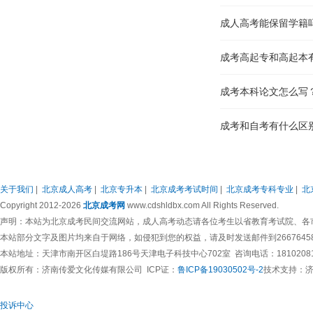
成人高考能保留学籍
成考高起专和高起本
成考本科论文怎么写
成考和自考有什么区
成人高考备考有哪些
成考新生入学要携带
关于我们
|
北京成人高考
|
北京专升本
|
北京成考考试时间
|
北京成考专科专业
|
北
Copyright 2012-2026
北京成考网
www.cdshldbx.com All Rights Reserved.
成考学籍档案在哪里
声明：本站为北京成考民间交流网站，成人高考动态请各位考生以省教育考试院、各
本站部分文字及图片均来自于网络，如侵犯到您的权益，请及时发送邮件到266764583
成考专业选择时需要
本站地址：天津市南开区白堤路186号天津电子科技中心702室 咨询电话：1810208173
版权所有：
济南传爱文化传媒有限公司
ICP证：
鲁ICP备19030502号-2
技术支持：
成人高考能保留学籍
投诉中心