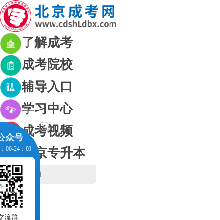
了解成考
成考院校
辅导入口
学习中心
成考视频
公众号
00-24：00
北京专升本
网站首页
成考资讯
成考政策
公众号
考生交流群
成考简章