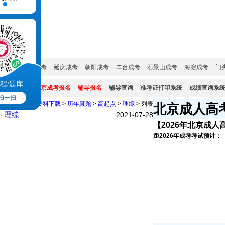
成考培训
成考院校
成考专业
试题真题
网上报名
服务大厅
城市:
密云成考
延庆成考
朝阳成考
丰台成考
石景山成考
海淀成考
门
程/题库
成考系统:
北京成考报名
辅导报名
辅导查询
准考证打印系统
成绩查询系
扫一扫
北京成考网
>
资料下载
>
历年真题
>
高起点
>
理综
> 列表
北京成人高
·
理综
2021-07-28
【2026年北京成人
距2026年成考考试预计：