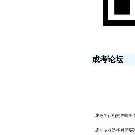
成考专业选择时需要
成人高考能保留学籍
成考高起专和高起本
成考本科论文怎么写
成考论坛
成考和自考有什么区
北京成考学习圈
成人高考备考有哪些
成考和自考有什么区别
成考新生入学要携带
成考学籍档案在哪里
成考专业选择时需要