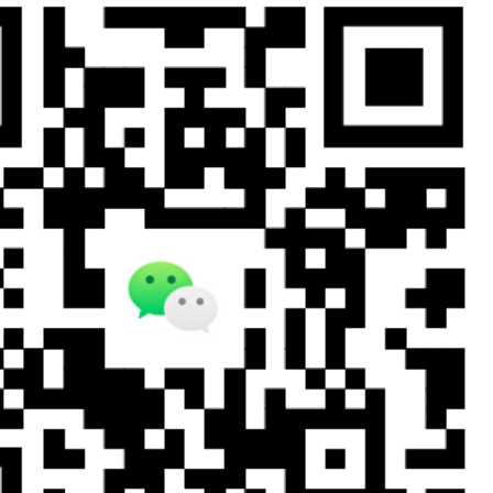
？
别？
技巧？
哪些材料?
查呢?