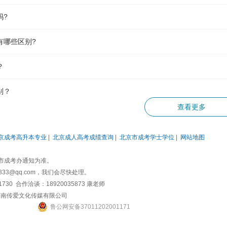
吗?
有哪些区别?
？
别？
查看更多
技巧？
哪些材料?
京成考高升本专业
|
北京成人高考成绩查询
|
北京市成考学士学位
|
网站地图
查呢?
市成考办通知为准。
3@qq.com，我们会尽快处理。
注意什么?
0 合作洽谈：18920035873 康老师
济南传爱文化传媒有限公司
吗?
鲁
公网安备
37011202001171