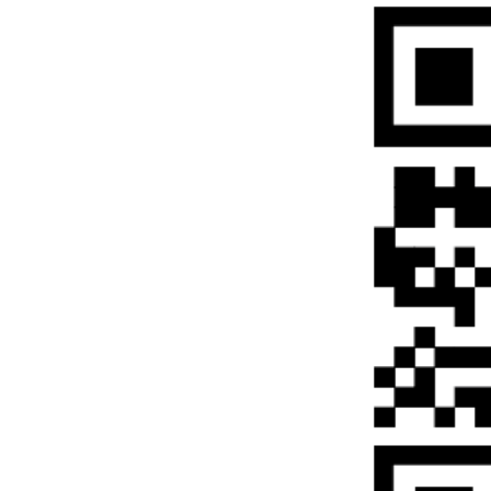
成考本科论文怎么写
成考和自考有什么区
成人高考备考有哪些
成考新生入学要携带
成考学籍档案在哪里