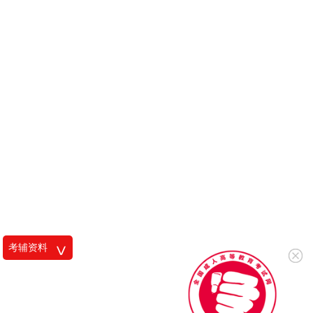
考辅资料
<