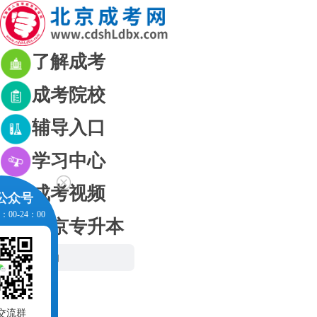
了解成考
成考院校
辅导入口
学习中心
成考视频
公众号
00-24：00
北京专升本
网站首页
成考资讯
成考政策
交流群