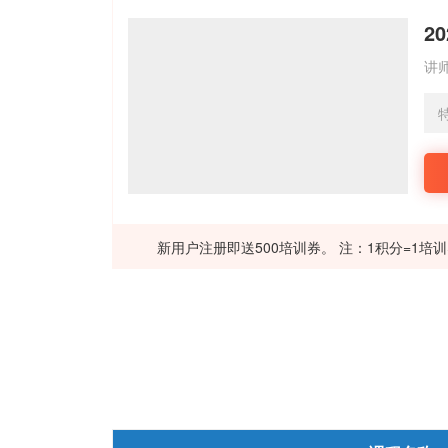
2
讲
新用户注册即送500培训券。 注：1积分=1培