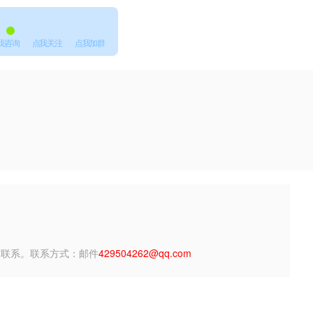
我咨询
点我关注
点我加群
站联系。联系方式：邮件
429504262@qq.com