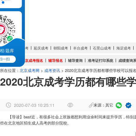
成考简章
成考培训
成考院校
成考专业
试题真题
网上报名
服务大厅
城市:
密云成考
延庆成考
朝阳成考
丰台成考
石景山成考
海淀成考
程/题库
扫一扫
成考系统:
北京成考报名
辅导报名
辅导查询
准考证打印系统
成绩查询
所在位置：
北京成考网
>
成考资讯
> 2020北京成考学历都有哪些学校可以报
2020北京成考学历都有哪些
2020-07-03 10:25:11
来源：其它
作
【导读】best近，有很多社会上班族都想利用业余时间来提升学历，特别
者
些在北京地区招生成人高考的部分院校。
：
郑