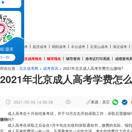
成考简章
成考培训
成考院校
成考专业
试题真题
网上报名
服务大厅
城市:
密云成考
延庆成考
朝阳成考
丰台成考
石景山成考
海淀成考
程/题库
扫一扫
成考系统:
北京成考报名
辅导报名
辅导查询
准考证打印系统
成绩查询
所在位置：
北京成考网
>
成考资讯
> 2021年北京成人高考学费怎么缴纳?
2021年北京成人高考学费怎
2021-05-06 14:56:38
来源：其它
作
成人高考在十月份结束考试，并于12月左右开始录取工作，录取后需缴纳学
者
缴纳
吗?
：
成人高考在录取之后会在1月中旬左右收到录取通知书，缴费的实际、报到时
章
完。成人高考学费是一年一交，不需要考生一次性交清，考生的学费压力也不