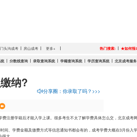
门头沟成考
房山成考
更多+
热门搜索:
★如何报
系统
分数线查询
录取查询系统
学籍查询系统
学历查询系统
北京成考服务
么缴纳?
分享圈：你录取了吗？>>>
费注册学籍后才能入学上课。很多考生不太了解学费具体怎么交，北京成考网
间、学费金额及缴费方式等信息通知书都会有的，成考学费大概在3月份入学
会很大