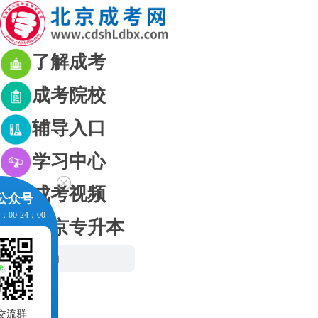
了解成考
成考院校
辅导入口
学习中心
成考视频
公众号
00-24：00
北京专升本
网站首页
成考资讯
成考政策
生交流群