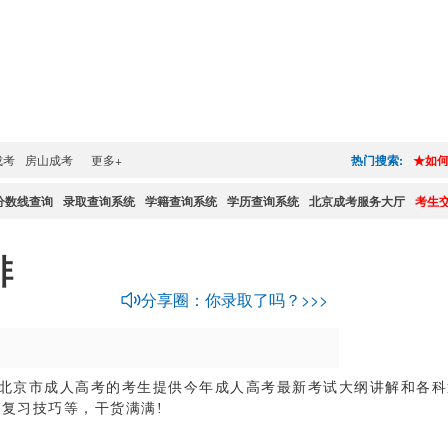
成考
房山成考
更多+
热门搜索:
★如
分数线查询
录取查询系统
学籍查询系统
学历查询系统
北京成考服务大厅
考生
排
分享圈：你录取了吗？>>>
年北京市成人高考的考生提供今年成人高考
最新
考试大纲讲解和各科
复习技巧等，干货满满!