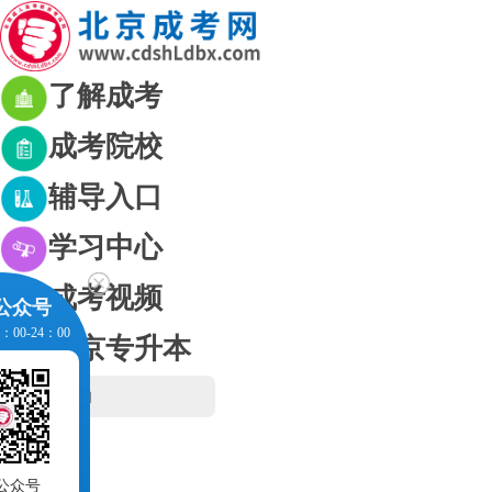
了解成考
成考院校
辅导入口
学习中心
成考视频
公众号
00-24：00
北京专升本
网站首页
成考资讯
成考政策
交流群