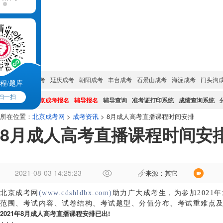
成考简章
成考培训
成考院校
成考专业
试题真题
网上报名
服务大厅
城市:
密云成考
延庆成考
朝阳成考
丰台成考
石景山成考
海淀成考
门头沟
程/题库
扫一扫
成考系统:
北京成考报名
辅导报名
辅导查询
准考证打印系统
成绩查询系统
所在位置：
北京成考网
>
成考资讯
> 8月成人高考直播课程时间安排
8月成人高考直播课程时间安
2021-08-03 14:25:23
来源：其它
作
北京成考网
(www.cdshldbx.com)
助力广大成考生，为参加2021
者
范围、考试内容、试卷结构、考试题型、分值分布、考试重难点及
：
2021年8月成人高考直播课程安排已出!
章