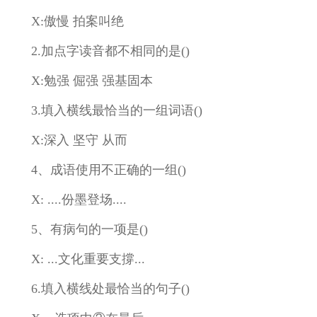
X:傲慢 拍案叫绝
2.加点字读音都不相同的是()
X:勉强 倔强 强基固本
3.填入横线最恰当的一组词语()
X:深入 坚守 从而
4、成语使用不正确的一组()
X: ....份墨登场....
5、有病句的一项是()
X: ...文化重要支撐...
6.填入横线处最恰当的句子()