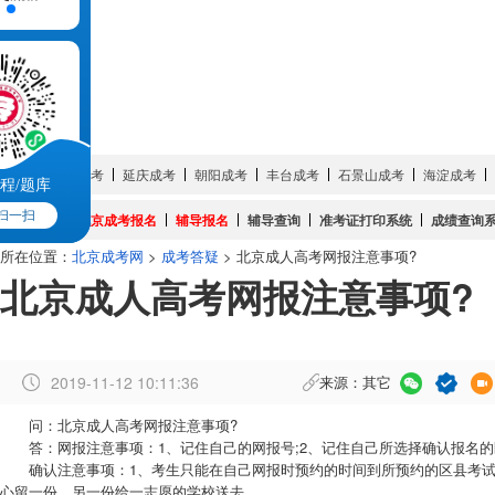
成考简章
成考培训
成考院校
成考专业
试题真题
网上报名
服务大厅
城市:
密云成考
延庆成考
朝阳成考
丰台成考
石景山成考
海淀成考
程/题库
扫一扫
成考系统:
北京成考报名
辅导报名
辅导查询
准考证打印系统
成绩查询
所在位置：
北京成考网
>
成考答疑
> 北京成人高考网报注意事项?
北京成人高考网报注意事项?
2019-11-12 10:11:36
来源：其它
作
问：北京成人高考网报注意事项?
者
答：网报注意事项：1、记住自己的网报号;2、记住自己所选择确认报名的区
：
确认注意事项：1、考生只能在自己网报时预约的时间到所预约的区县考试中
曾
心留一份，另一份给一志愿的学校送去。