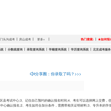
门头沟成考
房山成考
更多+
热门搜索:
★如何报
系统
分数线查询
录取查询系统
学籍查询系统
学历查询系统
北京成考服务
分享圈：你录取了吗？>>>
县考试中心;3、记住自己预约的确认报名时间;4、考生可以选择网上交费，也
心确认报名;2、考生如符合加分条件，需携带相关证明材料;3、专升本的学