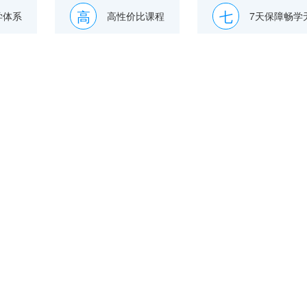
高
七
学体系
高性价比课程
7天保障畅学