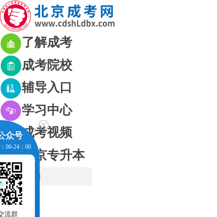
了解成考
成考院校
辅导入口
学习中心
成考视频
公众号
00-24：00
北京专升本
网站首页
成考资讯
成考政策
公众号
考生交流群