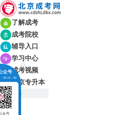
了解成考
成考院校
辅导入口
学习中心
成考视频
公众号
00-24：00
北京专升本
网站首页
成考资讯
成考政策
公众号
考生交流群