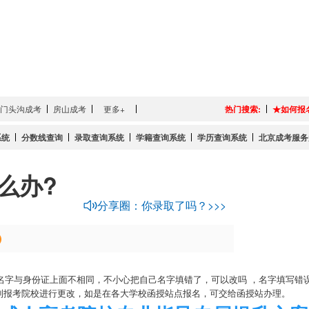
门头沟成考
房山成考
更多+
热门搜索:
★如何报
系统
分数线查询
录取查询系统
学籍查询系统
学历查询系统
北京成考服务
么办?
分享圈：你录取了吗？>>>
与身份证上面不相同，不小心把自己名字填错了，可以改吗 ，名字填写错误
料带到报考院校进行更改，如是在各大学校函授站点报名，可交给函授站办理。