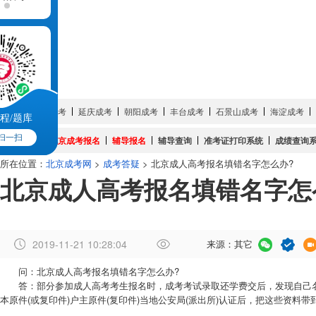
成考简章
成考培训
成考院校
成考专业
试题真题
网上报名
服务大厅
城市:
密云成考
延庆成考
朝阳成考
丰台成考
石景山成考
海淀成考
程/题库
扫一扫
成考系统:
北京成考报名
辅导报名
辅导查询
准考证打印系统
成绩查询
所在位置：
北京成考网
>
成考答疑
> 北京成人高考报名填错名字怎么办?
北京成人高考报名填错名字怎
2019-11-21 10:28:04
来源：其它
作
问：北京成人高考报名填错名字怎么办?
者
答：部分参加成人高考考生报名时，成考考试录取还学费交后，发现自己名字
：
本原件(或复印件)户主原件(复印件)当地公安局(派出所)认证后，把这些资
曾