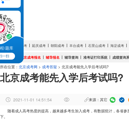
成考简章
成考培训
成考院校
成考专业
试题真题
网上报名
服务大厅
城市:
密云成考
延庆成考
朝阳成考
丰台成考
石景山成考
海淀成考
程/题库
扫一扫
成考系统:
北京成考报名
辅导报名
辅导查询
准考证打印系统
成绩查询
所在位置：
北京成考网
>
成考答疑
> 北京成考能先入学后考试吗?
北京成考能先入学后考试吗?
2021-11-01 14:51:54
来源：其它
作
随着成人高考热度的提高，越来越多考生加入成考，有数据统计，各省参加
者
下。
：
杨