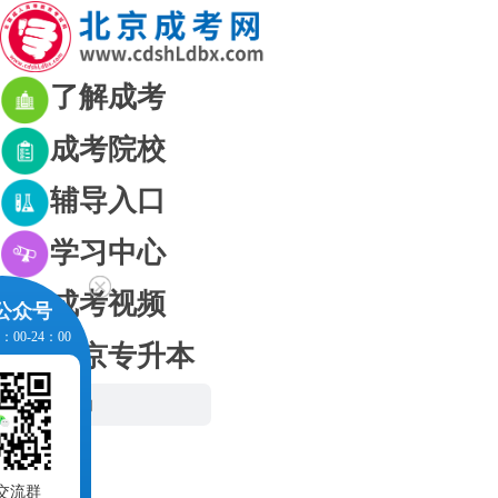
了解成考
成考院校
辅导入口
学习中心
成考视频
公众号
00-24：00
北京专升本
网站首页
成考资讯
成考政策
号
考生交流群