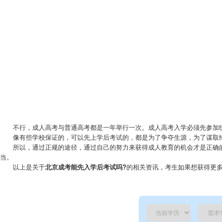
老
师
不行，成人高考与普通高考都是一年举行一次。成人高考入学必须先参加统
像有些学校保证的，可以先上学后考试的，都是为了争夺生源，为了谋取经
所以，通过正规的途径，通过自己的努力来获得成人教育的机会才是正确的选
当。
以上是关于
北京成考能先入学后考试吗?
的相关资讯，考生如果想获得更