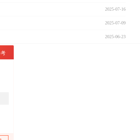
2025-07-16
2025-07-09
2025-06-23
备考
2022年成
讲师：
朱老师
特色：
名师
立即报