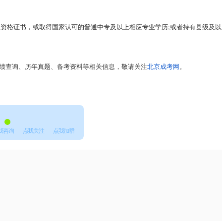
格证书，或取得国家认可的普通中专及以上相应专业学历;或者持有县级及以
。
成绩查询、历年真题、备考资料等相关信息，敬请关注
北京成考网
。
我咨询
点我关注
点我加群