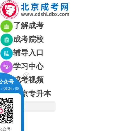
了解成考
成考院校
辅导入口
学习中心
成考视频
公众号
00-24：00
北京专升本
网站首页
成考资讯
成考政策
公众号
考生交流群