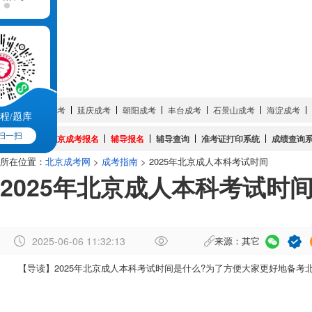
成考简章
成考培训
成考院校
成考专业
试题真题
网上报名
服务大厅
城市:
密云成考
延庆成考
朝阳成考
丰台成考
石景山成考
海淀成考
程/题库
扫一扫
成考系统:
北京成考报名
辅导报名
辅导查询
准考证打印系统
成绩查询
所在位置：
北京成考网
>
成考指南
> 2025年北京成人本科考试时间
2025年北京成人本科考试时
2025-06-06 11:32:13
来源：其它
作
【导读】2025年北京成人本科考试时间是什么?为了方便大家更好地备考北
者
：
邹