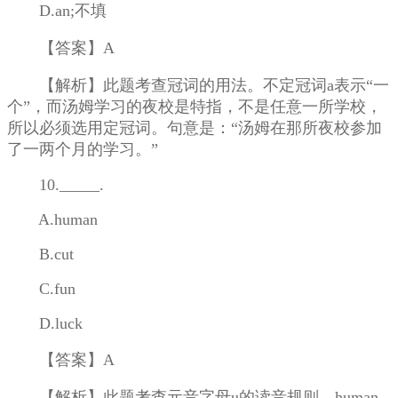
D.an;不填
【答案】A
【解析】此题考查冠词的用法。不定冠词a表示“一
个”，而汤姆学习的夜校是特指，不是任意一所学校，
所以必须选用定冠词。句意是：“汤姆在那所夜校参加
了一两个月的学习。”
10._____.
A.human
B.cut
C.fun
D.luck
【答案】A
【解析】此题考查元音字母u的读音规则。human