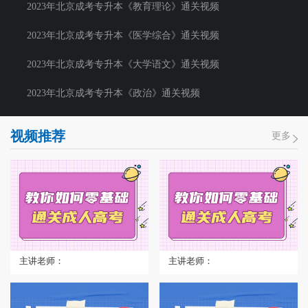
2023年北京成考专升本《教育理论》通关视频
2023年北京成考专升本《医学综合》通关视频
2023年北京成考专升本《大学语文》通关视频
2023年北京成考专升本《政治》通关视频
2023年北京成考高起点《理化》通关视频
视频推荐
更多
2023年北京成考高起点《理化》通关视频
2022年北京成考高起点《史地》通关视频
2023年北京成考高起点《英语》通关视频
2023年北京成考高起点《语文》通关视频
主讲老师：
主讲老师：
2023年北京成人高考考前冲刺直播课
2023年北京成考专升本《高等数学》通关视频