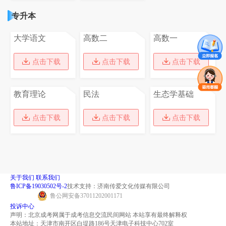
专升本
2021年北京成考专升本《政治》通关视频
2021年北京成考专升本《教育理论》通关视频
大学语文
高数二
高数一
2021年北京成考专升本《医学综合》通关视频
点击下载
点击下载
点击下载
民法-2020年北京成人高考专升本-试听课程
教育理论
民法
生态学基础
教育理论-2020年北京成人高考专升本-试听课程
点击下载
点击下载
点击下载
医学综合-2020年北京成人高考专升本-试听课程
高数-2020年北京成人高考专升本-试听课程
大学语文-2020年北京成人高考专升本-试听课程
关于我们
联系我们
英语-2020年北京成人高考专升本-试听课程
鲁ICP备19030502号-2
技术支持：济南传爱文化传媒有限公司
鲁
公网安备
37011202001171
政治-2020年北京成人高考专升本-试听课程
投诉中心
声明：北京成考网属于成考信息交流民间网站 本站享有最终解释权
本站地址：天津市南开区白堤路186号天津电子科技中心702室